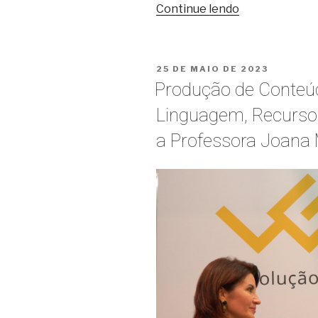
“Mais
Continue lendo
que
conteúdo
para
PUBLICADO
25 DE MAIO DE 2023
EAD:
EM
Produção de Conteú
conheça
o
Linguagem, Recurso
caso
a Professora Joana 
do
UniSant’Anna”