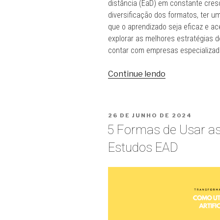
distância (EaD) em constante cres
diversificação dos formatos, ter u
que o aprendizado seja eficaz e ac
explorar as melhores estratégias 
contar com empresas especializada
“Produção
Continue lendo
de
Conteúdo
Educacional:
PUBLICADO
26 DE JUNHO DE 2024
Estratégias
EM
5 Formas de Usar as
Eficazes
para
Estudos EAD
Transformar
o
Ensino
em
sua
Instituição”