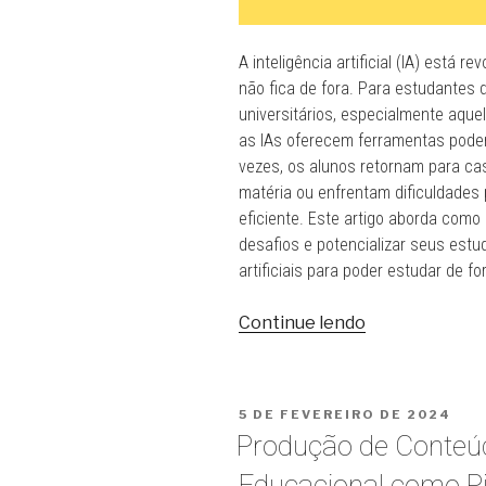
A inteligência artificial (IA) está 
não fica de fora. Para estudantes 
universitários, especialmente aque
as IAs oferecem ferramentas poder
vezes, os alunos retornam para ca
matéria ou enfrentam dificuldades
eficiente. Este artigo aborda como 
desafios e potencializar seus estud
artificiais para poder estudar de f
“5
Continue lendo
Formas
de
Usar
PUBLICADO
5 DE FEVEREIRO DE 2024
as
EM
Produção de Conteú
IAs
para
Educacional como P