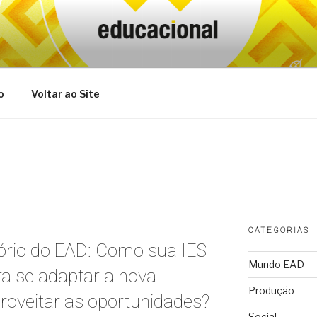
o
Voltar ao Site
CATEGORIAS
ório do EAD: Como sua IES
Mundo EAD
ra se adaptar a nova
Produção
roveitar as oportunidades?
Social