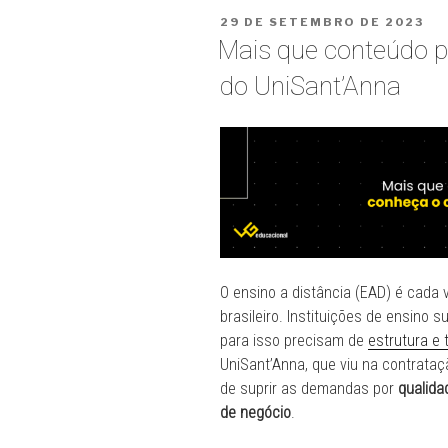
para
PUBLICADO
29 DE SETEMBRO DE 2023
EAD:
EM
Mais que conteúdo p
A
VG
do UniSant’Anna
Educacional
como
Pioneira
em
Modernidade
e
Qualidade”
O ensino a distância (EAD) é cada 
brasileiro. Instituições de ensino 
para isso precisam de
estrutura e 
UniSant’Anna, que viu na contrat
de suprir as demandas por
qualida
de negócio
.