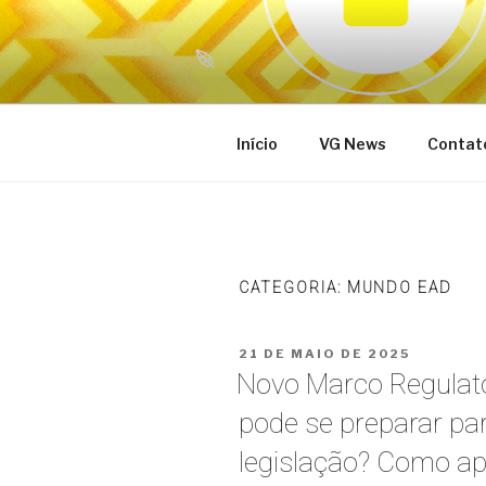
Pular
para
o
VG Educacional
conteúdo
Início
VG News
Contat
CATEGORIA:
MUNDO EAD
PUBLICADO
21 DE MAIO DE 2025
EM
Novo Marco Regulat
pode se preparar pa
legislação? Como ap