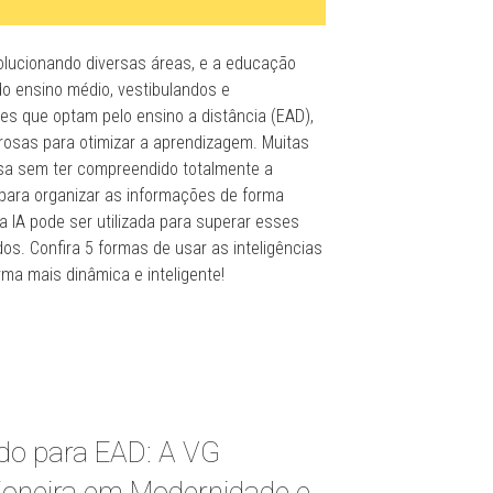
revolucionando diversas áreas, e a educação
do ensino médio, vestibulandos e
les que optam pelo ensino a distância (EAD),
osas para otimizar a aprendizagem. Muitas
sa sem ter compreendido totalmente a
 para organizar as informações de forma
a IA pode ser utilizada para superar esses
os. Confira 5 formas de usar as inteligências
orma mais dinâmica e inteligente!
do para EAD: A VG
ioneira em Modernidade e