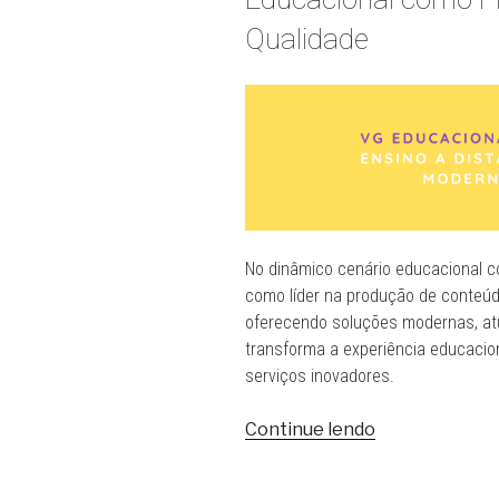
Te
Qualidade
Ajudar
nos
Estudos
EAD”
No dinâmico cenário educacional 
como líder na produção de conteúd
oferecendo soluções modernas, at
transforma a experiência educacio
serviços inovadores.
“Produção
Continue lendo
de
Conteúdo