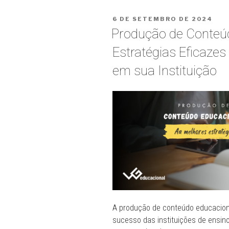
do
PUBLICADO
6 DE SETEMBRO DE 2024
EAD:
EM
Produção de Conteúd
Como
sua
Estratégias Eficazes
IES
em sua Instituição
pode
se
preparar
para
se
adaptar
a
nova
legislação?
Como
aproveitar
A produção de conteúdo educaciona
as
sucesso das instituições de ensin
oportunidades