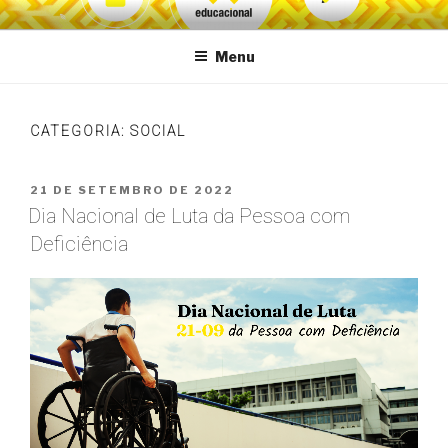
Pular
VG Educacional
para
Menu
o
conteúdo
CATEGORIA:
SOCIAL
PUBLICADO
21 DE SETEMBRO DE 2022
EM
Dia Nacional de Luta da Pessoa com
Deficiência