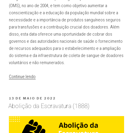
(OMS), no ano de 2004, e tem como objetivo aumentar a
conscientização e a educação da população mundial sobre a
necessidade e a importância de produtos sanguíneos seguros
para transfusões e a contribuição crucial dos doadores. Além
disso, esta data oferece uma oportunidade de cobrar dos
governos e das autoridades nacionais de saúde o fornecimento
de recursos adequados para o estabelecimento e a ampliação
do sistema e da infraestrutura de coleta de sangue de doadores
voluntários e não remunerados.
“Dia
Continue lendo
mundial
do
Doador
PUBLICADO
13 DE MAIO DE 2022
EM
de
Abolição da Escravatura (1888)
Sangue”