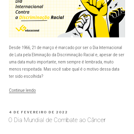
Desde 1966, 21 de março é marcado por ser o Dia Internacional
de Luta pela Eliminação da Discriminação Racial e, apesar de ser
uma data muito importante, nem sempre é lembrada, muito
menos respeitada. Mas você sabe qual é o motivo dessa data
ter sido escolhida?
“Dia
Continue lendo
Internacional
contra
a
PUBLICADO
4 DE FEVEREIRO DE 2022
EM
Discriminação
O Dia Mundial de Combate ao Câncer
Racial”