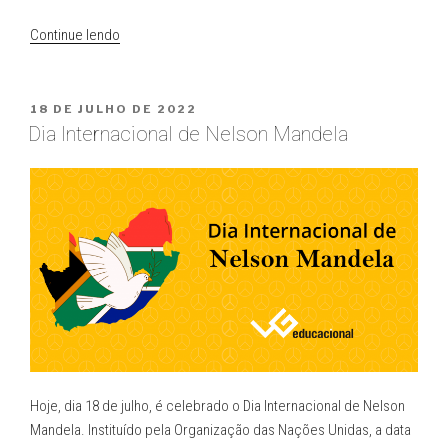
“O
Continue lendo
que
podemos
aprender
PUBLICADO
18 DE JULHO DE 2022
EM
com
Dia Internacional de Nelson Mandela
o
Dia
Internacional
dos
Povos
Indígenas?”
Hoje, dia 18 de julho, é celebrado o Dia Internacional de Nelson
Mandela. Instituído pela Organização das Nações Unidas, a data