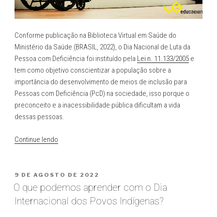
Conforme publicação na Biblioteca Virtual em Saúde do
Ministério da Saúde (BRASIL, 2022), o Dia Nacional de Luta da
Pessoa com Deficiência foi instituído pela
Lei n. 11.133/2005
e
tem como objetivo conscientizar a população sobre a
importância do desenvolvimento de meios de inclusão para
Pessoas com Deficiência (PcD) na sociedade, isso porque o
preconceito e a inacessibilidade pública dificultam a vida
dessas pessoas.
“Dia
Continue lendo
Nacional
de
Luta
PUBLICADO
9 DE AGOSTO DE 2022
EM
da
O que podemos aprender com o Dia
Pessoa
Internacional dos Povos Indígenas?
com