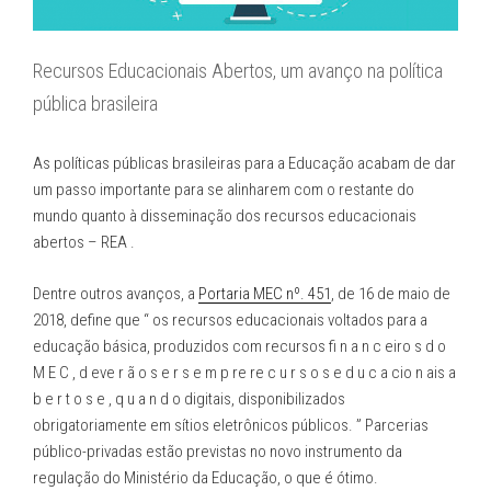
Recursos Educacionais Abertos, um avanço na política
pública brasileira
As políticas públicas brasileiras para a Educação acabam de dar
um passo importante para se alinharem com o restante do
mundo quanto à disseminação dos recursos educacionais
abertos – REA .
Dentre outros avanços, a
Portaria MEC nº. 451
, de 16 de maio de
2018, define que “ os recursos educacionais voltados para a
educação básica, produzidos com recursos fi n a n c eiro s d o
M E C , d eve r ã o s e r s e m p re re c u r s o s e d u c a cio n ais a
b e r t o s e , q u a n d o digitais, disponibilizados
obrigatoriamente em sítios eletrônicos públicos. ” Parcerias
público-privadas estão previstas no novo instrumento da
regulação do Ministério da Educação, o que é ótimo.