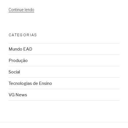
“Recursos
Continue lendo
Educacionais
Abertos
–
CATEGORIAS
Prof.
Dr.
Mundo EAD
Luciano
Sathler”
Produção
Social
Tecnologias de Ensino
VG News