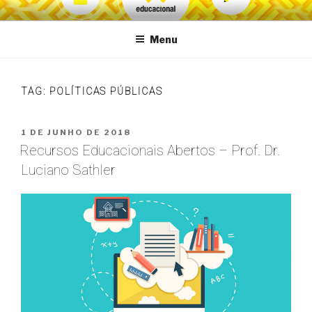
Pular
VG Educacional
para
Menu
o
conteúdo
TAG:
POLÍTICAS PÚBLICAS
PUBLICADO
1 DE JUNHO DE 2018
EM
Recursos Educacionais Abertos – Prof. Dr.
Luciano Sathler