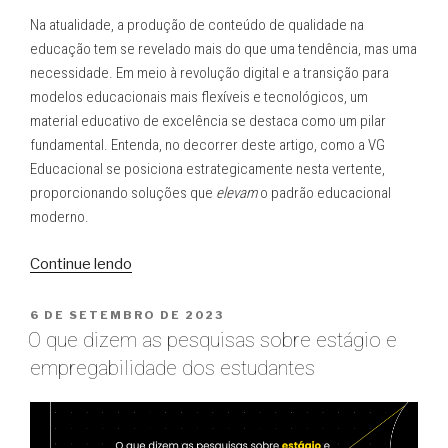
Na atualidade, a produção de conteúdo de qualidade na
educação tem se revelado mais do que uma tendência, mas uma
necessidade. Em meio à revolução digital e a transição para
modelos educacionais mais flexíveis e tecnológicos, um
material educativo de excelência se destaca como um pilar
fundamental. Entenda, no decorrer deste artigo, como a VG
Educacional se posiciona estrategicamente nesta vertente,
proporcionando soluções que
elevam
o padrão educacional
moderno.
” A
Continue lendo
importância
da
PUBLICADO
6 DE SETEMBRO DE 2023
EM
Produção
O que dizem as pesquisas sobre estágio e
de
empregabilidade dos estudantes
Conteúdo
de
qualidade