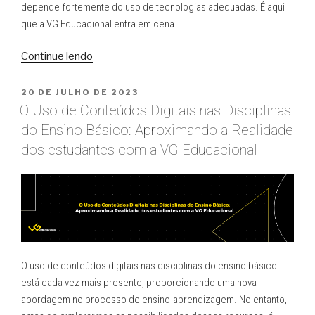
depende fortemente do uso de tecnologias adequadas. É aqui
que a VG Educacional entra em cena.
“Tecnologia
Continue lendo
VG
para
PUBLICADO
20 DE JULHO DE 2023
EM
EAD:
O Uso de Conteúdos Digitais nas Disciplinas
potencializando
do Ensino Básico: Aproximando a Realidade
o
dos estudantes com a VG Educacional
aprendizado
online”
O uso de conteúdos digitais nas disciplinas do ensino básico
está cada vez mais presente, proporcionando uma nova
abordagem no processo de ensino-aprendizagem. No entanto,