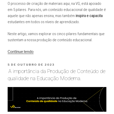
O processo de criação de materiais aqui, na VG, está apoiado
em 5 pilares. Para nós, um conteúdo educacional de qualidade é
aquele que não apenas ensina, mas também
inspira e capacita
estudantes em todos os níveis de aprendizado.
Neste artigo, vamos explorar os cinco pilares fundamentais que
sustentam a nossa produção de conteúdo educacional.
“5
Continue lendo
Pilares
para
PUBLICADO
5 DE OUTUBRO DE 2023
EM
Produzir
A importância da Produção de Conteúdo de
Conteúdo
qualidade na Educação Moderna.
Educacional
de
Qualidade”