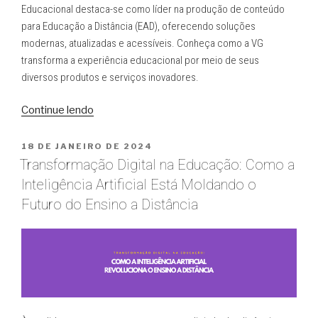
Educacional destaca-se como líder na produção de conteúdo
para Educação a Distância (EAD), oferecendo soluções
modernas, atualizadas e acessíveis. Conheça como a VG
transforma a experiência educacional por meio de seus
diversos produtos e serviços inovadores.
“Produção
Continue lendo
de
Conteúdo
PUBLICADO
18 DE JANEIRO DE 2024
EM
para
Transformação Digital na Educação: Como a
EAD:
Inteligência Artificial Está Moldando o
A
Futuro do Ensino a Distância
VG
Educacional
como
Pioneira
em
Modernidade
e