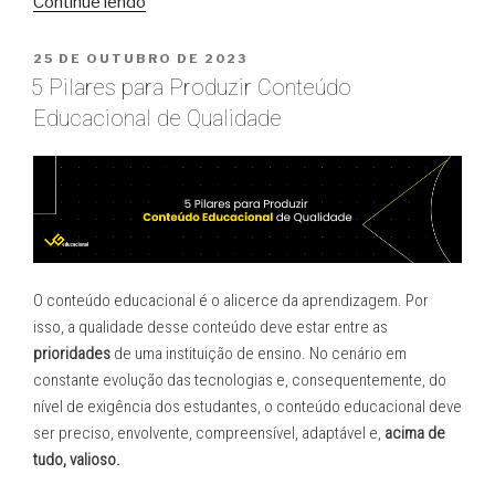
“VG
Continue lendo
e
Pormade:
PUBLICADO
25 DE OUTUBRO DE 2023
EM
O
5 Pilares para Produzir Conteúdo
papel
Educacional de Qualidade
fundamental
da
Produção
de
Conteúdo
terceirizada
na
O conteúdo educacional é o alicerce da aprendizagem. Por
Transformação
isso, a qualidade desse conteúdo deve estar entre as
do
prioridades
de uma instituição de ensino. No cenário em
conhecimento”
constante evolução das tecnologias e, consequentemente, do
nível de exigência dos estudantes, o conteúdo educacional deve
ser preciso, envolvente, compreensível, adaptável e,
acima de
tudo, valioso.