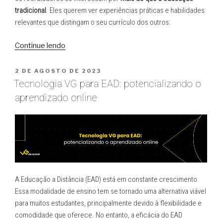
Estudantes”
tradicional
. Eles querem ver experiências práticas e habilidades
relevantes que distingam o seu currículo dos outros.
“Plataforma
Continue lendo
ajuda
estudantes
PUBLICADO
2 DE AGOSTO DE 2023
EM
a
Tecnologia VG para EAD: potencializando o
conseguir
aprendizado online
empregos
4.0”
A Educação a Distância (EAD) está em constante crescimento.
Essa modalidade de ensino tem se tornado uma alternativa viável
para muitos estudantes, principalmente devido à flexibilidade e
comodidade que oferece. No entanto, a eficácia do EAD