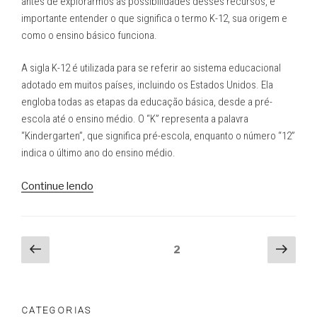
antes de explorarmos as possibilidades desses recursos, é
importante entender o que significa o termo K-12, sua origem e
como o ensino básico funciona.
A sigla K-12 é utilizada para se referir ao sistema educacional
adotado em muitos países, incluindo os Estados Unidos. Ela
engloba todas as etapas da educação básica, desde a pré-
escola até o ensino médio. O “K” representa a palavra
“Kindergarten”, que significa pré-escola, enquanto o número “12”
indica o último ano do ensino médio.
“O
Continue lendo
Uso
de
Conteúdos
Navegação
Página
Próx
Página
2
Digitais
anterior
pági
por
nas
posts
Disciplinas
do
CATEGORIAS