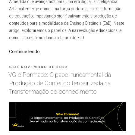
À medida que avançamos para uma era digital, a Inteligência
Qualidade”
Artificial emerge como uma força poderosa na transformação
da educação, impactando significativamente a produção de
conteúdos para a modalidade de Ensino a Distância (EaD). Neste
artigo, exploraremos o papel da IA na revolução educacional e
como isso está moldando o futuro do EaD.
“Transformação
Continue lendo
Digital
na
PUBLICADO
6 DE NOVEMBRO DE 2023
EM
Educação:
VG e Pormade: O papel fundamental da
Como
Produção de Conteúdo terceirizada na
a
Transformação do conhecimento
Inteligência
Artificial
Está
Moldando
o
Futuro