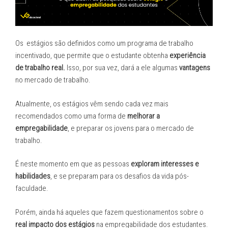
na
Educação
Moderna.”
Os estágios são definidos como um programa de trabalho
incentivado, que permite que o estudante obtenha
experiência
de trabalho real.
Isso, por sua vez, dará a ele algumas
vantagens
no mercado de trabalho.
Atualmente, os estágios vêm sendo cada vez mais
recomendados como uma forma de
melhorar a
empregabilidade
, e preparar os jovens para o mercado de
trabalho.
É neste momento em que as pessoas
exploram interesses e
habilidades
, e se preparam para os desafios da vida pós-
faculdade.
Porém, ainda há aqueles que fazem questionamentos sobre o
real impacto dos estágios
na empregabilidade dos estudantes.