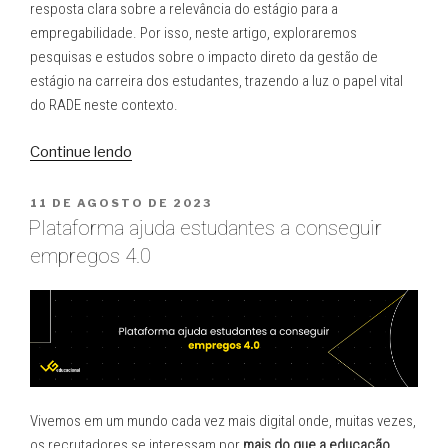
resposta clara sobre a relevância do estágio para a
empregabilidade. Por isso, neste artigo, exploraremos
pesquisas e estudos sobre o impacto direto da gestão de
estágio na carreira dos estudantes, trazendo a luz o papel vital
do RADE neste contexto.
“Gestão
Continue lendo
de
Estágio
PUBLICADO
11 DE AGOSTO DE 2023
EM
e
Plataforma ajuda estudantes a conseguir
Empregabilidade:
empregos 4.0
O
Poder
Transformador
dos
Estágios
na
Carreira
Vivemos em um mundo cada vez mais digital onde, muitas vezes,
dos
os recrutadores se interessam por
mais do que a educação