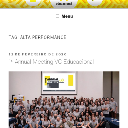
Pular
VG Educacional
para
Menu
o
conteúdo
TAG:
ALTA PERFORMANCE
PUBLICADO
11 DE FEVEREIRO DE 2020
EM
1º Annual Meeting VG Educacional