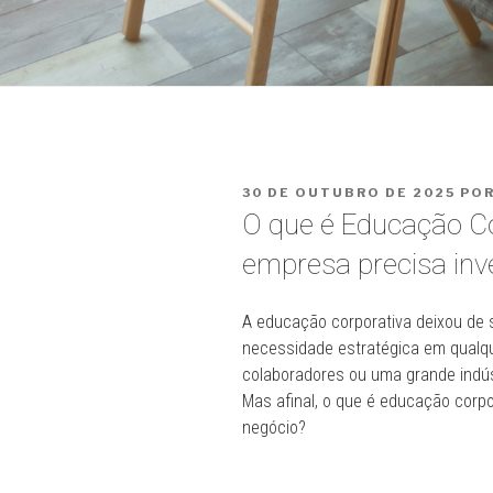
PUBLICADO
30 DE OUTUBRO DE 2025
PO
EM
O que é Educação Co
empresa precisa inve
A educação corporativa deixou de s
necessidade estratégica em qualq
colaboradores ou uma grande indús
Mas afinal, o que é educação corp
negócio?