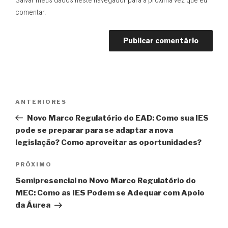
Salvar meus dados neste navegador para a próxima vez que eu
comentar.
Navegação
Post
ANTERIORES
de
anterior
Novo Marco Regulatório do EAD: Como sua IES
Post
pode se preparar para se adaptar a nova
legislação? Como aproveitar as oportunidades?
Próximo
PRÓXIMO
post
Semipresencial no Novo Marco Regulatório do
MEC: Como as IES Podem se Adequar com Apoio
da Áurea