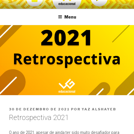
Pular
VG Educacional
para
Menu
o
conteúdo
PUBLICADO
30 DE DEZEMBRO DE 2021
POR
YAZ ALSHAYEB
EM
Retrospectiva 2021
O ano de 2021, apesar de ainda ter sido muito desafiador para