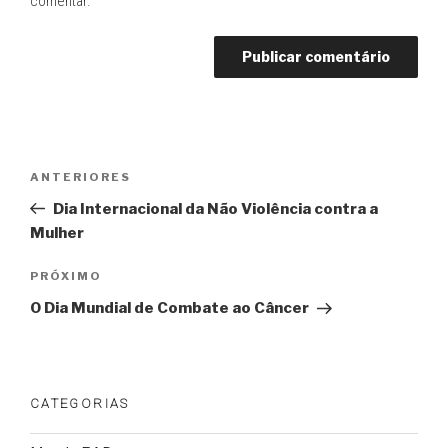
comentar.
Navegação
Post
ANTERIORES
de
anterior
Dia Internacional da Não Violência contra a
Post
Mulher
Próximo
PRÓXIMO
post
O Dia Mundial de Combate ao Câncer
CATEGORIAS