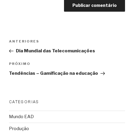
Navegação
Post
ANTERIORES
de
anterior
Dia Mundial das Telecomunicações
Post
Próximo
PRÓXIMO
post
Tendências – Gamificação na educação
CATEGORIAS
Mundo EAD
Produção