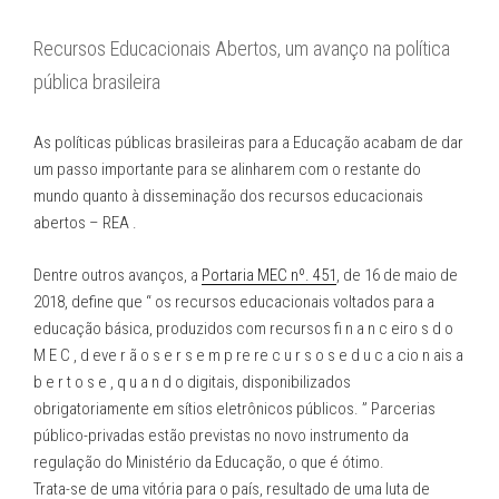
Recursos Educacionais Abertos, um avanço na política
pública brasileira
As políticas públicas brasileiras para a Educação acabam de dar
um passo importante para se alinharem com o restante do
mundo quanto à disseminação dos recursos educacionais
abertos – REA .
Dentre outros avanços, a
Portaria MEC nº. 451
, de 16 de maio de
2018, define que “ os recursos educacionais voltados para a
educação básica, produzidos com recursos fi n a n c eiro s d o
M E C , d eve r ã o s e r s e m p re re c u r s o s e d u c a cio n ais a
b e r t o s e , q u a n d o digitais, disponibilizados
obrigatoriamente em sítios eletrônicos públicos. ” Parcerias
público-privadas estão previstas no novo instrumento da
regulação do Ministério da Educação, o que é ótimo.
Trata-se de uma vitória para o país, resultado de uma luta de