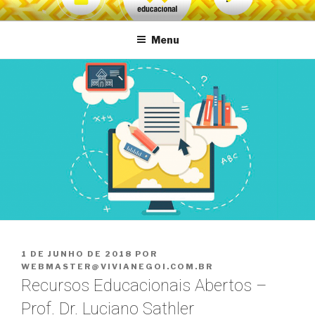
Pular
VG Educacional
para
Menu
o
conteúdo
PUBLICADO
1 DE JUNHO DE 2018
POR
EM
WEBMASTER@VIVIANEGOI.COM.BR
Recursos Educacionais Abertos –
Prof. Dr. Luciano Sathler