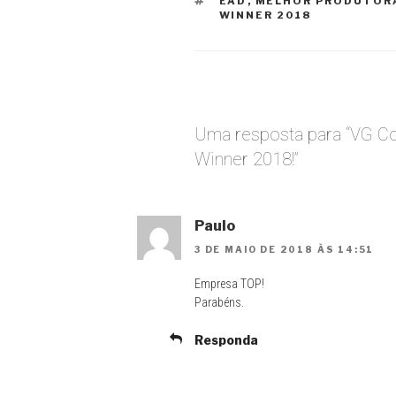
TAGS
EAD
,
MELHOR PRODUTOR
WINNER 2018
Uma resposta para “VG Co
Winner 2018!”
Paulo
3 DE MAIO DE 2018 ÀS 14:51
Empresa TOP!
Parabéns.
Responda