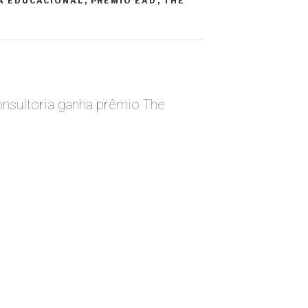
A EDUCACIONAL
,
PRÊMIO EAD
,
THE
nsultoria ganha prêmio The