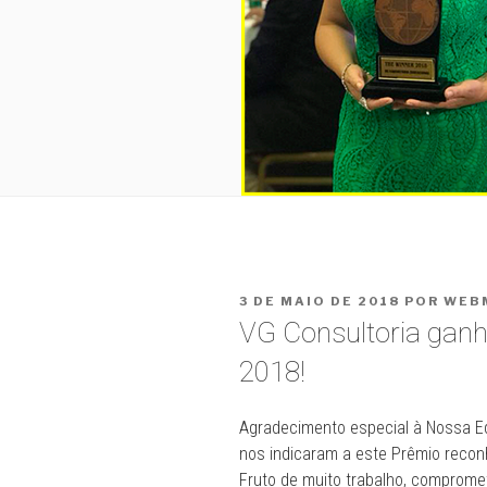
PUBLICADO
3 DE MAIO DE 2018
POR
WEB
EM
VG Consultoria gan
2018!
Agradecimento especial à Nossa E
nos indicaram a este Prêmio recon
Fruto de muito trabalho, comprome